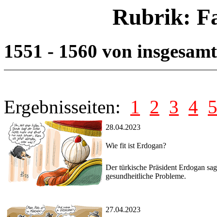
Rubrik: F
1551 - 1560 von insgesam
Ergebnisseiten:
1
2
3
4
28.04.2023
Wie fit ist Erdogan?
Der türkische Präsident Erdogan sag
gesundheitliche Probleme.
27.04.2023