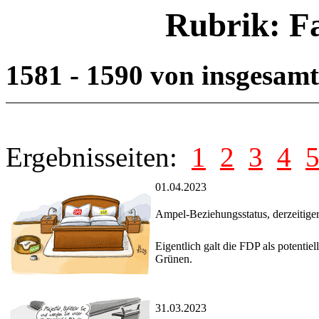
Rubrik: F
1581 - 1590 von insgesam
Ergebnisseiten:
1
2
3
4
01.04.2023
Ampel-Beziehungsstatus, derzeitige
Eigentlich galt die FDP als potentie
Grünen.
31.03.2023