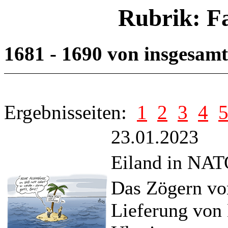
Rubrik: F
1681 - 1690 von insgesam
Ergebnisseiten:
1
2
3
4
23.01.2023
Eiland in NAT
Das Zögern vo
Lieferung von 