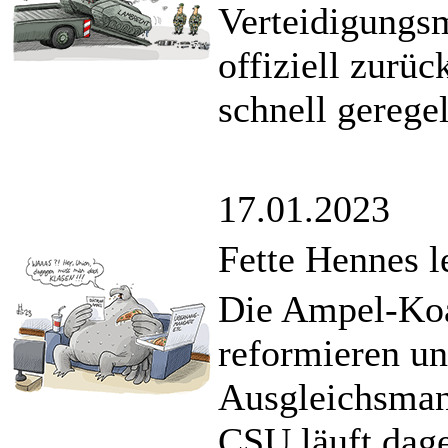
Verteidigungsm
offiziell zurüc
schnell gerege
17.01.2023
Fette Hennes l
Die Ampel-Koal
reformieren u
Ausgleichsmand
CSU läuft dag