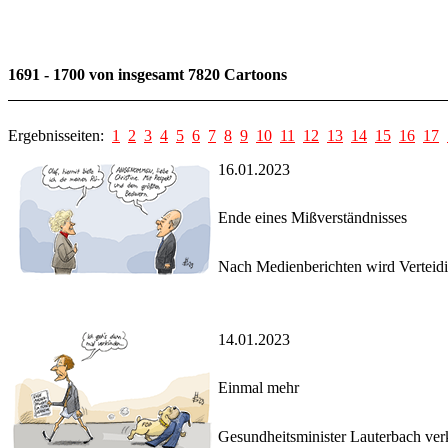
1691 - 1700 von insgesamt 7820 Cartoons
Ergebnisseiten:
1
2
3
4
5
6
7
8
9
10
11
12
13
14
15
16
17
16.01.2023
Ende eines Mißverständnisses
Nach Medienberichten wird Verteidi
14.01.2023
Einmal mehr
Gesundheitsminister Lauterbach ver