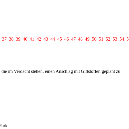
37
38
39
40
41
42
43
44
45
46
47
48
49
50
51
52
53
54
5
die im Verdacht stehen, einen Anschlag mit Giftstoffen geplant zu
Markt.