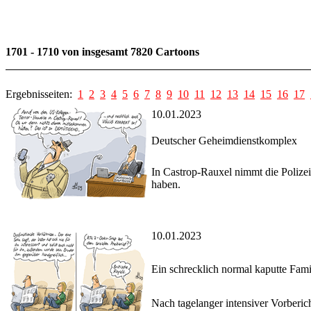
1701 - 1710 von insgesamt 7820 Cartoons
Ergebnisseiten:
1
2
3
4
5
6
7
8
9
10
11
12
13
14
15
16
17
10.01.2023
Deutscher Geheimdienstkomplex
In Castrop-Rauxel nimmt die Polizei
haben.
10.01.2023
Ein schrecklich normal kaputte Fami
Nach tagelanger intensiver Vorberic