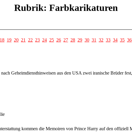
Rubrik: Farbkarikaturen
18
19
20
21
22
23
24
25
26
27
28
29
30
31
32
33
34
35
36
 nach Geheimdiensthinweisen aus den USA zwei iranische Brüder fest, 
lie
hterstattung kommen die Memoiren von Prince Harry auf den offiziell 