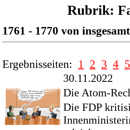
Rubrik: F
1761 - 1770 von insgesam
Ergebnisseiten:
1
2
3
4
30.11.2022
Die Atom-Rech
Die FDP kritis
Innenministeri