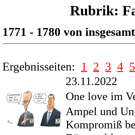
Rubrik: F
1771 - 1780 von insgesam
Ergebnisseiten:
1
2
3
4
23.11.2022
One love im V
Ampel und Unio
Kompromiß bei