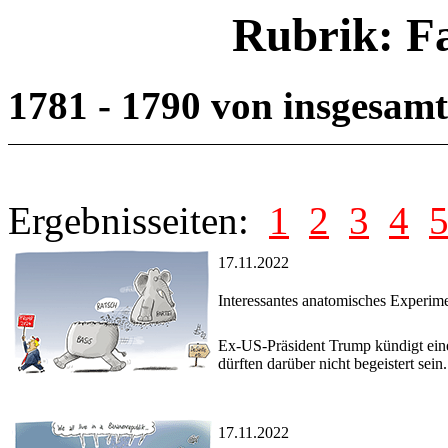
Rubrik: F
1781 - 1790 von insgesam
Ergebnisseiten:
1
2
3
4
17.11.2022
Interessantes anatomisches Experim
Ex-US-Präsident Trump kündigt eine 
dürften darüber nicht begeistert sein.
17.11.2022