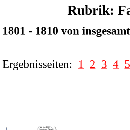
Rubrik: F
1801 - 1810 von insgesam
Ergebnisseiten:
1
2
3
4