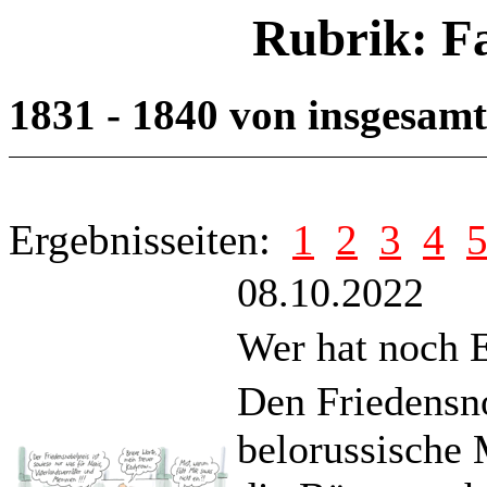
Rubrik: F
1831 - 1840 von insgesam
Ergebnisseiten:
1
2
3
4
08.10.2022
Wer hat noch 
Den Friedensno
belorussische 