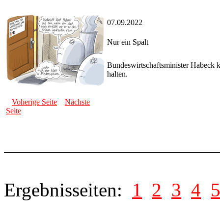
07.09.2022
Nur ein Spalt
Bundeswirtschaftsminister Habeck k
halten.
Voherige Seite
Nächste
Seite
Ergebnisseiten:
1
2
3
4