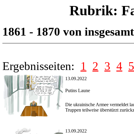
Rubrik: F
1861 - 1870 von insgesam
Ergebnisseiten:
1
2
3
4
13.09.2022
Putins Laune
Die ukrainische Armee vermeldet la
Truppen teilweise überstürzt zurückz
13.09.2022