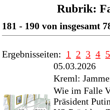
Rubrik: F
181 - 190 von insgesamt 
Ergebnisseiten:
1
2
3
4
05.03.2026
Kreml: Jamme
Wie im Falle V
Präsident Puti