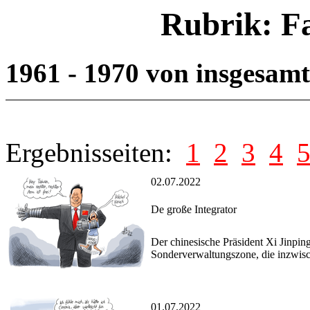
Rubrik: F
1961 - 1970 von insgesam
Ergebnisseiten:
1
2
3
4
02.07.2022
De große Integrator
Der chinesische Präsident Xi Jinpi
Sonderverwaltungszone, die inzwische
01.07.2022