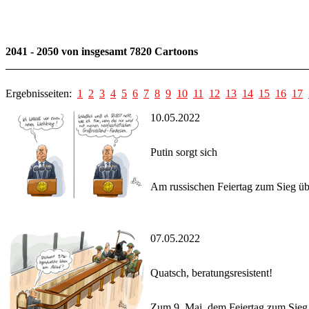
2041 - 2050 von insgesamt 7820 Cartoons
Ergebnisseiten:
1
2
3
4
5
6
7
8
9
10
11
12
13
14
15
16
17
10.05.2022
Putin sorgt sich
Am russischen Feiertag zum Sieg übe
07.05.2022
Quatsch, beratungsresistent!
Zum 9. Mai, dem Feiertag zum Sieg ü