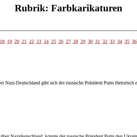
Rubrik: Farbkarikaturen
18
19
20
21
22
23
24
25
26
27
28
29
30
31
32
33
34
35
36
r Nazi-Deutschland gibt sich der russische Präsident Putin rhetorisch
ber Nazideutschland, könnte der russische Präsident Putin den Ukrain