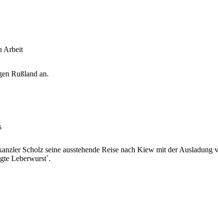
n Arbeit
gen Rußland an.
s
nzler Scholz seine ausstehende Reise nach Kiew mit der Ausladung v
igte Leberwurst`.