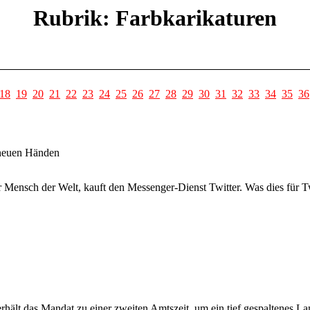
Rubrik: Farbkarikaturen
18
19
20
21
22
23
24
25
26
27
28
29
30
31
32
33
34
35
36
neuen Händen
Mensch der Welt, kauft den Messenger-Dienst Twitter. Was dies für Twit
rhält das Mandat zu einer zweiten Amtszeit, um ein tief gespaltenes La