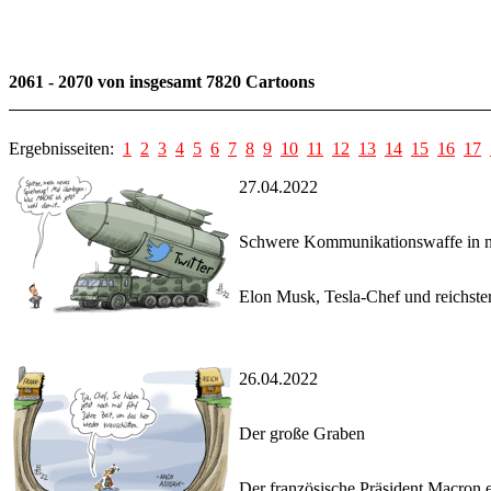
2061 - 2070 von insgesamt 7820 Cartoons
Ergebnisseiten:
1
2
3
4
5
6
7
8
9
10
11
12
13
14
15
16
17
27.04.2022
Schwere Kommunikationswaffe in 
Elon Musk, Tesla-Chef und reichster 
26.04.2022
Der große Graben
Der französische Präsident Macron e