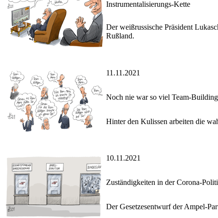
Instrumentalisierungs-Kette
Der weißrussische Präsident Lukasc
Rußland.
11.11.2021
Noch nie war so viel Team-Buildin
Hinter den Kulissen arbeiten die 
10.11.2021
Zuständigkeiten in der Corona-Polit
Der Gesetzesentwurf der Ampel-Par