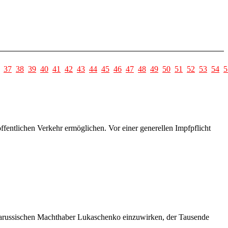
37
38
39
40
41
42
43
44
45
46
47
48
49
50
51
52
53
54
5
entlichen Verkehr ermöglichen. Vor einer generellen Impfpflicht
belarussischen Machthaber Lukaschenko einzuwirken, der Tausende