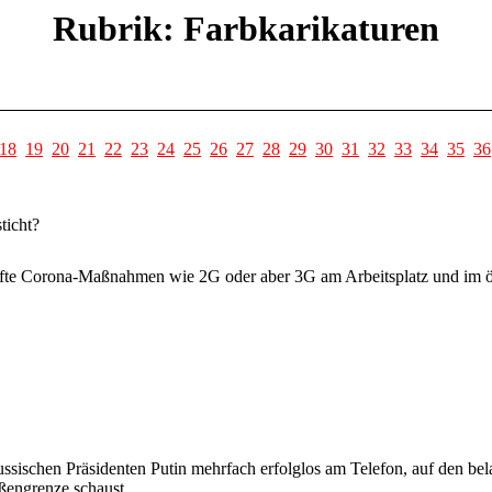
Rubrik: Farbkarikaturen
18
19
20
21
22
23
24
25
26
27
28
29
30
31
32
33
34
35
36
ticht?
fte Corona-Maßnahmen wie 2G oder aber 3G am Arbeitsplatz und im öff
russischen Präsidenten Putin mehrfach erfolglos am Telefon, auf den 
ßengrenze schaust.