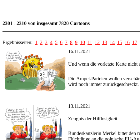
2301 - 2310 von insgesamt 7820 Cartoons
Ergebnisseiten:
1
2
3
4
5
6
7
8
9
10
11
12
13
14
15
16
17
16.11.2021
Und wenn die vorletzte Karte nicht s
Die Ampel-Parteien wollen verschär
wird noch immer zurückgeschreckt.
13.11.2021
Zeugnis der Hilflosigkeit
Bundeskanzlerin Merkel bittet den 
Flüchtlinge an die polnische EU-Au