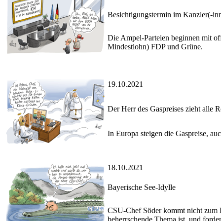
Besichtigungstermin im Kanzler(-in
Die Ampel-Parteien beginnen mit off
Mindestlohn) FDP und Grüne.
19.10.2021
Der Herr des Gaspreises zieht alle R
In Europa steigen die Gaspreise, auc
18.10.2021
Bayerische See-Idylle
CSU-Chef Söder kommt nicht zum De
beherrschende Thema ist, und forder