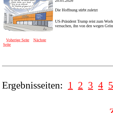
20.01.2026
Die Hoffnung stirbt zuletzt
US-Präsident Trump reist zum Worl
versuchen, ihn von den wegen Grönl
Voherige Seite
Nächste
Seite
Ergebnisseiten:
1
2
3
4