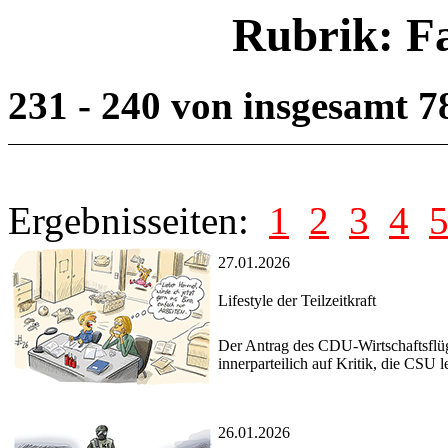
Rubrik: F
231 - 240 von insgesamt 
Ergebnisseiten:
1
2
3
4
27.01.2026
Lifestyle der Teilzeitkraft
Der Antrag des CDU-Wirtschaftsflüge
innerparteilich auf Kritik, die CSU l
26.01.2026