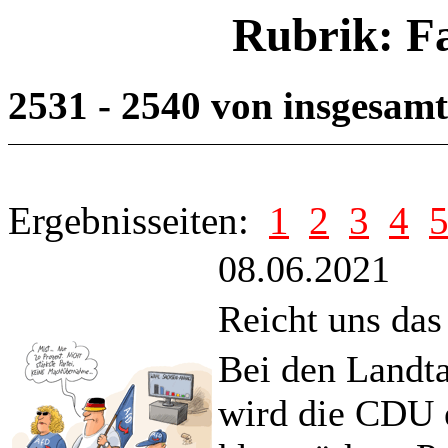
Rubrik: F
2531 - 2540 von insgesam
Ergebnisseiten:
1
2
3
4
08.06.2021
Reicht uns das
Bei den Landt
wird die CDU 