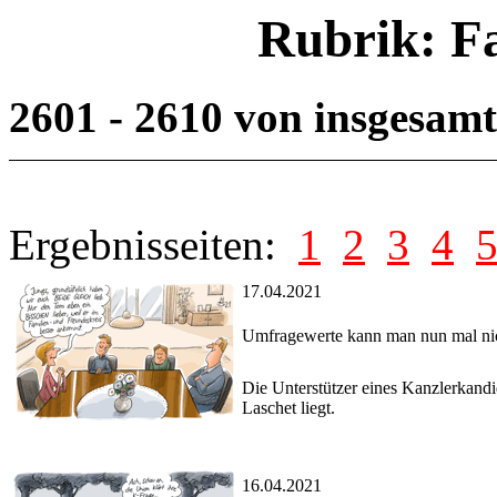
Rubrik: F
2601 - 2610 von insgesam
Ergebnisseiten:
1
2
3
4
17.04.2021
Umfragewerte kann man nun mal nic
Die Unterstützer eines Kanzlerkand
Laschet liegt.
16.04.2021