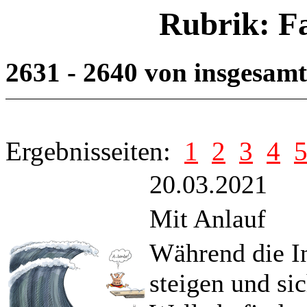
Rubrik: F
2631 - 2640 von insgesam
Ergebnisseiten:
1
2
3
4
20.03.2021
Mit Anlauf
Während die In
steigen und sic