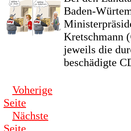
Baden-Würtemb
Ministerpräsi
Kretschmann (G
jeweils die du
beschädigte C
Voherige
Seite
Nächste
Seite