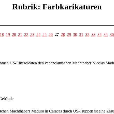
Rubrik: Farbkarikaturen
18
19
20
21
22
23
24
25
26
27
28
29
30
31
32
33
34
35
36
nehmen US-Elitesoldaten den venezolanischen Machthaber Nicolas Mad
-Gebäude
hen Machthabers Maduro in Caracas durch US-Truppen ist eine Zäsur f