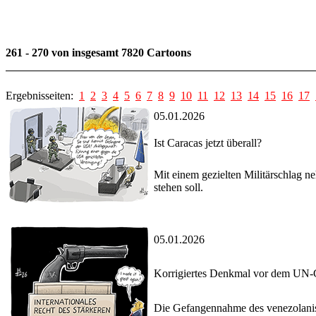
261 - 270 von insgesamt 7820 Cartoons
Ergebnisseiten:
1
2
3
4
5
6
7
8
9
10
11
12
13
14
15
16
17
05.01.2026
Ist Caracas jetzt überall?
Mit einem gezielten Militärschlag 
stehen soll.
05.01.2026
Korrigiertes Denkmal vor dem UN
Die Gefangennahme des venezolanisc