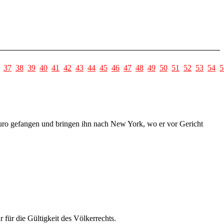
37
38
39
40
41
42
43
44
45
46
47
48
49
50
51
52
53
54
5
uro gefangen und bringen ihn nach New York, wo er vor Gericht
ür die Gültigkeit des Völkerrechts.