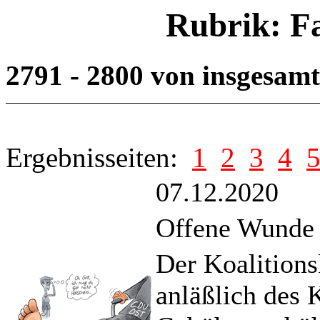
Rubrik: F
2791 - 2800 von insgesam
Ergebnisseiten:
1
2
3
4
07.12.2020
Offene Wunde
Der Koalitions
anläßlich des 