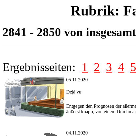
Rubrik: F
2841 - 2850 von insgesam
Ergebnisseiten:
1
2
3
4
05.11.2020
Déjà vu
Entgegen den Prognosen der allerme
äußerst knapp, von einem Durchmars
04.11.2020