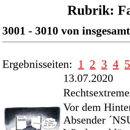
Rubrik: F
3001 - 3010 von insgesam
Ergebnisseiten:
1
2
3
4
13.07.2020
Rechtsextreme
Vor dem Hinte
Absender ´NSU 