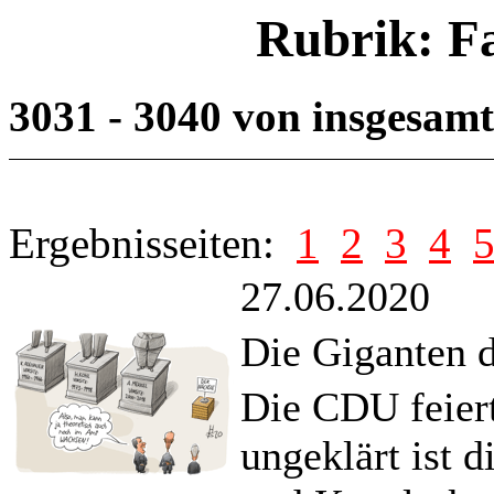
Rubrik: F
3031 - 3040 von insgesam
Ergebnisseiten:
1
2
3
4
27.06.2020
Die Giganten 
Die CDU feiert
ungeklärt ist d