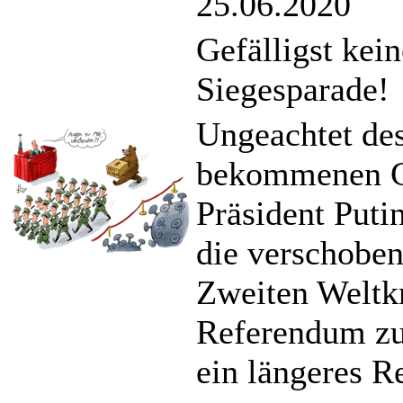
25.06.2020
Gefälligst kei
Siegesparade!
Ungeachtet des
bekommenen Co
Präsident Put
die verschobe
Zweiten Weltkr
Referendum zu
ein längeres R