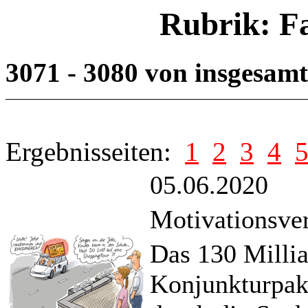
Rubrik: F
3071 - 3080 von insgesam
Ergebnisseiten:
1
2
3
4
05.06.2020
Motivationsve
Das 130 Milli
Konjunkturpake