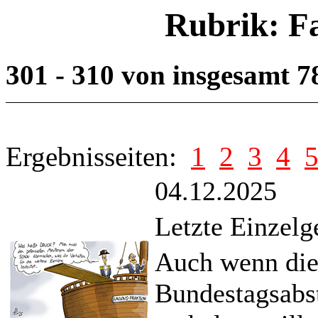
Rubrik: F
301 - 310 von insgesamt 
Ergebnisseiten:
1
2
3
4
04.12.2025
Letzte Einzelg
Auch wenn die 
Bundestagsabs