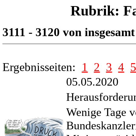
Rubrik: F
3111 - 3120 von insgesam
Ergebnisseiten:
1
2
3
4
05.05.2020
Herausforder
Wenige Tage v
Bundeskanzler