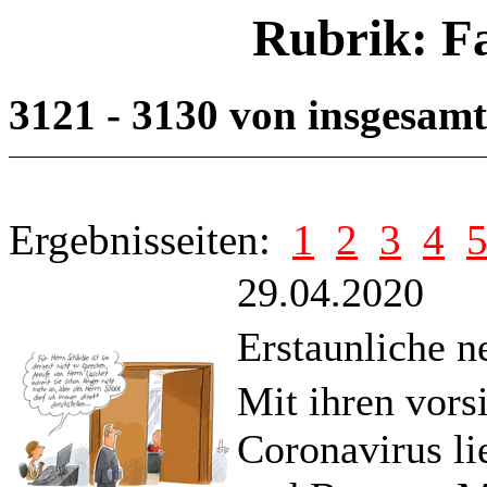
Rubrik: F
3121 - 3130 von insgesam
Ergebnisseiten:
1
2
3
4
29.04.2020
Erstaunliche n
Mit ihren vors
Coronavirus l