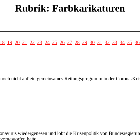
Rubrik: Farbkarikaturen
18
19
20
21
22
23
24
25
26
27
28
29
30
31
32
33
34
35
36
noch nicht auf ein gemeinsames Rettungsprogramm in der Corona-Krise
onavirus wiedergenesen und lobt die Krisenpolitik von Bundesregieru
 vorgeworfen hatte.