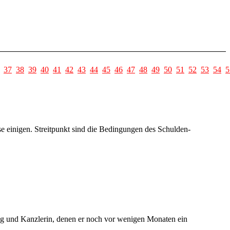
37
38
39
40
41
42
43
44
45
46
47
48
49
50
51
52
53
54
5
 einigen. Streitpunkt sind die Bedingungen des Schulden-
ng und Kanzlerin, denen er noch vor wenigen Monaten ein