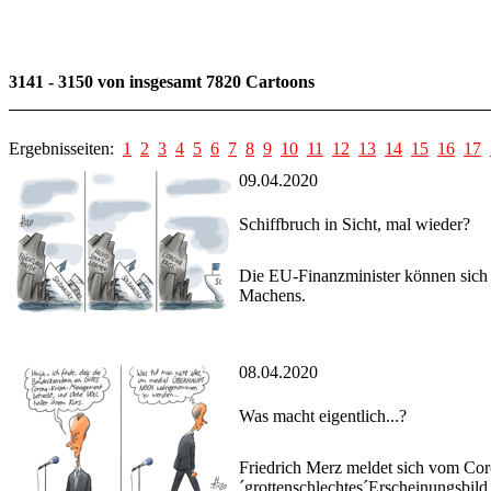
3141 - 3150 von insgesamt 7820 Cartoons
Ergebnisseiten:
1
2
3
4
5
6
7
8
9
10
11
12
13
14
15
16
17
09.04.2020
Schiffbruch in Sicht, mal wieder?
Die EU-Finanzminister können sich 
Machens.
08.04.2020
Was macht eigentlich...?
Friedrich Merz meldet sich vom Cor
´grottenschlechtes´Erscheinungsbild