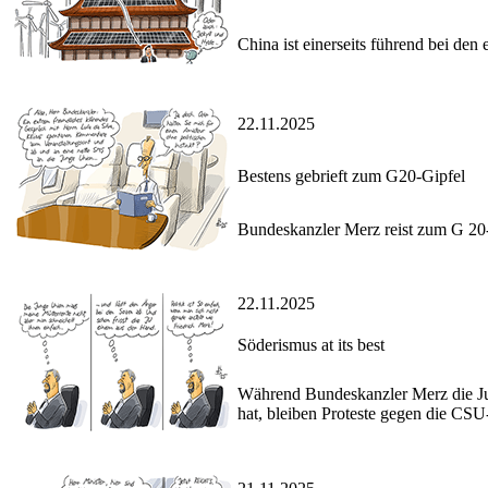
China ist einerseits führend bei de
22.11.2025
Bestens gebrieft zum G20-Gipfel
Bundeskanzler Merz reist zum G 20-
22.11.2025
Söderismus at its best
Während Bundeskanzler Merz die J
hat, bleiben Proteste gegen die CSU