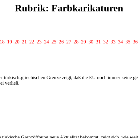
Rubrik: Farbkarikaturen
18
19
20
21
22
23
24
25
26
27
28
29
30
31
32
33
34
35
36
der türkisch-griechischen Grenze zeigt, daß die EU noch immer keine g
ei verließ.
die türkische Grenzöffnung neue Aktualität bekommt, zeigt sich, wie we