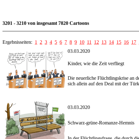
3201 - 3210 von insgesamt 7820 Cartoons
Ergebnisseiten:
1
2
3
4
5
6
7
8
9
10
11
12
13
14
15
16
17
03.03.2020
Kinder, wie die Zeit verfliegt
Die neuerliche Flüchtlingskrise an 
sich allein auf den Deal mit der Türk
03.03.2020
Schwarz-grüne-Romanze-Hemnis
In der Flüchtlingsfrage, die durch 