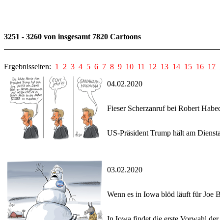
3251 - 3260 von insgesamt 7820 Cartoons
Ergebnisseiten:
1
2
3
4
5
6
7
8
9
10
11
12
13
14
15
16
17
04.02.2020
Fieser Scherzanruf bei Robert Habe
US-Präsident Trump hält am Diensta
03.02.2020
Wenn es in Iowa blöd läuft für Joe 
In Iowa findet die erste Vorwahl de