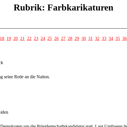
Rubrik: Farbkarikaturen
18
19
20
21
22
23
24
25
26
27
28
29
30
31
32
33
34
35
36
ck
g seine Rede an die Nation.
Biden
r Demokraten um die Präsidentschaftskandidatur statt. Laut Umfragen li