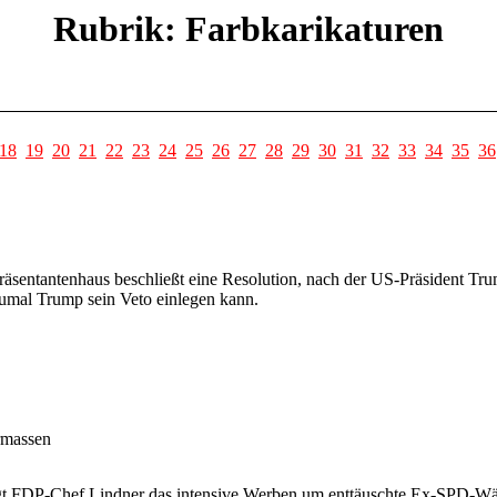
Rubrik: Farbkarikaturen
18
19
20
21
22
23
24
25
26
27
28
29
30
31
32
33
34
35
36
äsentantenhaus beschließt eine Resolution, nach der US-Präsident Tru
umal Trump sein Veto einlegen kann.
rmassen
t FDP-Chef Lindner das intensive Werben um enttäuschte Ex-SPD-Wä