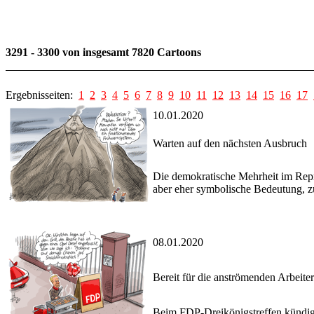
3291 - 3300 von insgesamt 7820 Cartoons
Ergebnisseiten:
1
2
3
4
5
6
7
8
9
10
11
12
13
14
15
16
17
10.01.2020
Warten auf den nächsten Ausbruch
Die demokratische Mehrheit im Repr
aber eher symbolische Bedeutung, z
08.01.2020
Bereit für die anströmenden Arbeite
Beim FDP-Dreikönigstreffen kündig