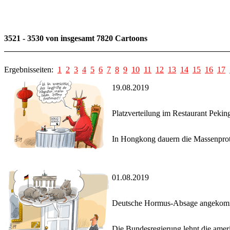
3521 - 3530 von insgesamt 7820 Cartoons
Ergebnisseiten:
1
2
3
4
5
6
7
8
9
10
11
12
13
14
15
16
17
19.08.2019
Platzverteilung im Restaurant Pekin
In Hongkong dauern die Massenprote
01.08.2019
Deutsche Hormus-Absage angeko
Die Bundesregierung lehnt die ameri