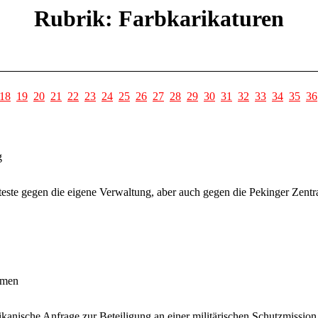
Rubrik: Farbkarikaturen
18
19
20
21
22
23
24
25
26
27
28
29
30
31
32
33
34
35
36
g
ste gegen die eigene Verwaltung, aber auch gegen die Pekinger Zentr
mmen
kanische Anfrage zur Beteiligung an einer militärischen Schutzmission