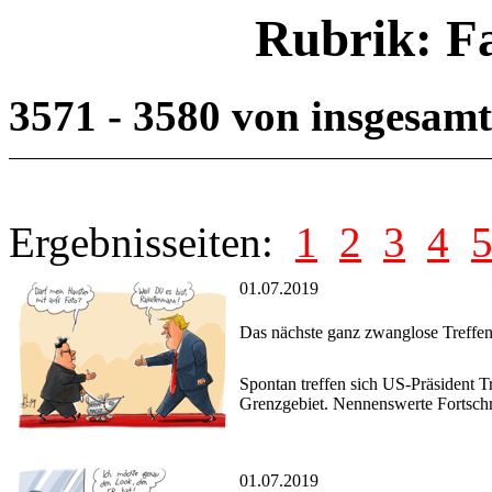
Rubrik: F
3571 - 3580 von insgesam
Ergebnisseiten:
1
2
3
4
01.07.2019
Das nächste ganz zwanglose Treffe
Spontan treffen sich US-Präsident
Grenzgebiet. Nennenswerte Fortschr
01.07.2019