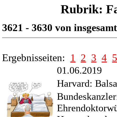
Rubrik: F
3621 - 3630 von insgesam
Ergebnisseiten:
1
2
3
4
01.06.2019
Harvard: Balsa
Bundeskanzleri
Ehrendoktorwür