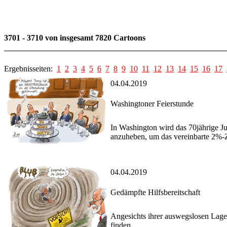
3701 - 3710 von insgesamt 7820 Cartoons
Ergebnisseiten:
1
2
3
4
5
6
7
8
9
10
11
12
13
14
15
16
17
04.04.2019
Washingtoner Feierstunde
In Washington wird das 70jährige J
anzuheben, um das vereinbarte 2%-Zi
04.04.2019
Gedämpfte Hilfsbereitschaft
Angesichts ihrer auswegslosen Lage
finden.