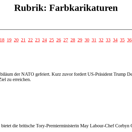
Rubrik: Farbkarikaturen
18
19
20
21
22
23
24
25
26
27
28
29
30
31
32
33
34
35
36
ubiläum der NATO gefeiert. Kurz zuvor fordert US-Präsident Trump De
el zu erreichen.
 bietet die britische Tory-Premierministerin May Labour-Chef Corby