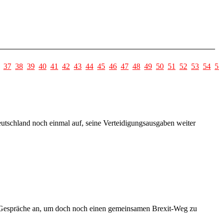
37
38
39
40
41
42
43
44
45
46
47
48
49
50
51
52
53
54
5
utschland noch einmal auf, seine Verteidigungsausgaben weiter
n Gespräche an, um doch noch einen gemeinsamen Brexit-Weg zu