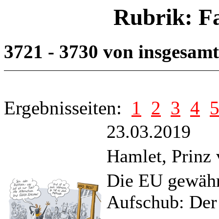
Rubrik: F
3721 - 3730 von insgesam
Ergebnisseiten:
1
2
3
4
23.03.2019
Hamlet, Prinz 
Die EU gewährt
Aufschub: Der