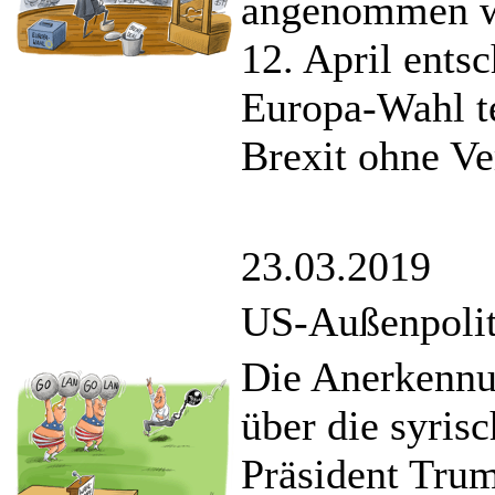
angenommen w
12. April ents
Europa-Wahl t
Brexit ohne V
23.03.2019
US-Außenpoliti
Die Anerkennun
über die syri
Präsident Tru