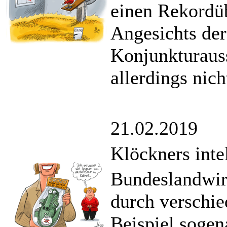
einen Rekordü
Angesichts der
Konjunkturaus
allerdings nic
21.02.2019
Klöckners inte
Bundeslandwirt
durch verschi
Beispiel sogen