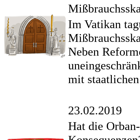
Mißbrauchsska
Im Vatikan tag
Mißbrauchsskan
Neben Reformen
uneingeschrän
mit staatliche
23.02.2019
Hat die Orban
Konsequenzen