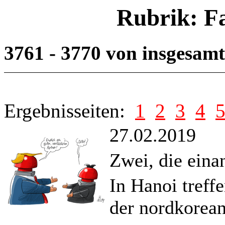
Rubrik: F
3761 - 3770 von insgesam
Ergebnisseiten:
1
2
3
4
27.02.2019
Zwei, die eina
In Hanoi treff
der nordkorea