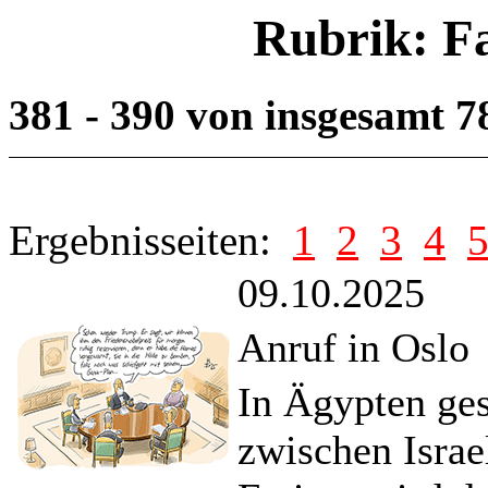
Rubrik: F
381 - 390 von insgesamt 
Ergebnisseiten:
1
2
3
4
09.10.2025
Anruf in Oslo
In Ägypten ge
zwischen Israe