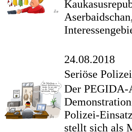
Kaukasusrepub
Aserbaidschan,
Interessengebie
24.08.2018
Seriöse Polize
Der PEGIDA-An
Demonstration 
Polizei-Einsat
stellt sich al