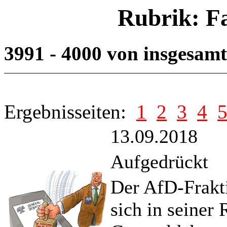
Rubrik: F
3991 - 4000 von insgesam
Ergebnisseiten:
1
2
3
4
13.09.2018
Aufgedrückt
Der AfD-Frakt
sich in seiner