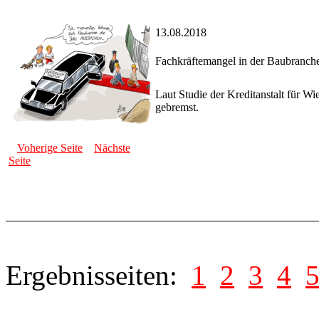
13.08.2018
Fachkräftemangel in der Baubranch
Laut Studie der Kreditanstalt für W
gebremst.
Voherige Seite
Nächste
Seite
Ergebnisseiten:
1
2
3
4