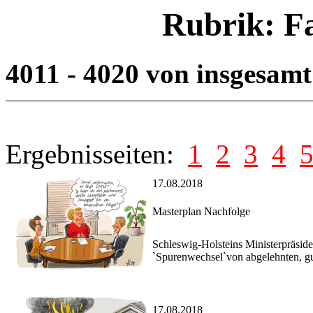
Rubrik: F
4011 - 4020 von insgesam
Ergebnisseiten:
1
2
3
4
17.08.2018
Masterplan Nachfolge
Schleswig-Holsteins Ministerpräside
`Spurenwechsel`von abgelehnten, gu
17.08.2018