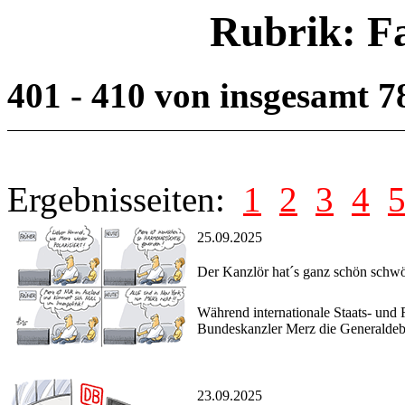
Rubrik: F
401 - 410 von insgesamt 
Ergebnisseiten:
1
2
3
4
25.09.2025
Der Kanzlör hat´s ganz schön schw
Während internationale Staats- und
Bundeskanzler Merz die Generaldeb
23.09.2025