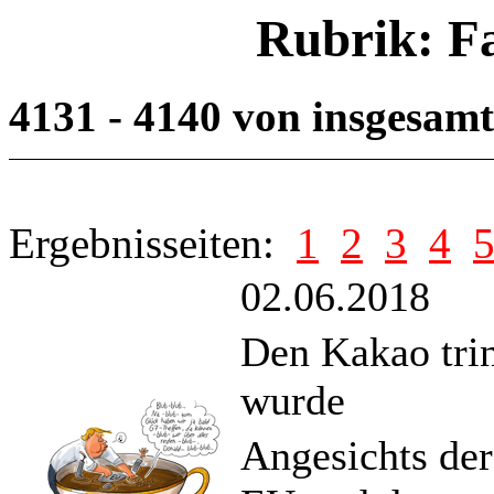
Rubrik: F
4131 - 4140 von insgesam
Ergebnisseiten:
1
2
3
4
02.06.2018
Den Kakao tri
wurde
Angesichts der