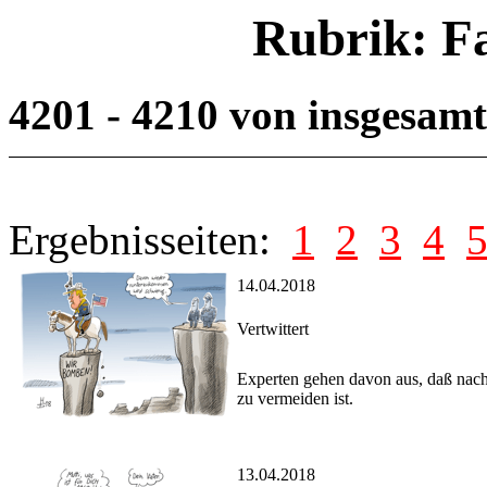
Rubrik: F
4201 - 4210 von insgesam
Ergebnisseiten:
1
2
3
4
14.04.2018
Vertwittert
Experten gehen davon aus, daß nach
zu vermeiden ist.
13.04.2018