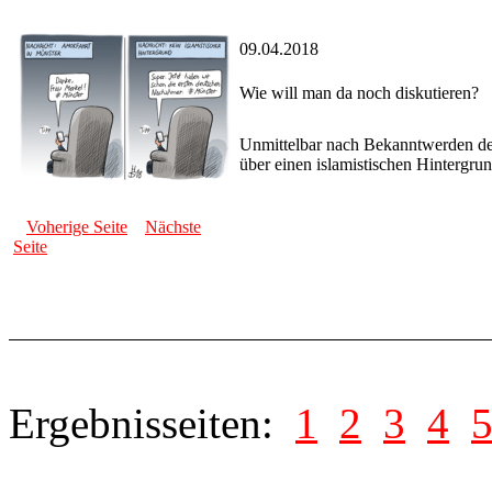
09.04.2018
Wie will man da noch diskutieren?
Unmittelbar nach Bekanntwerden de
über einen islamistischen Hintergrun
Voherige Seite
Nächste
Seite
Ergebnisseiten:
1
2
3
4