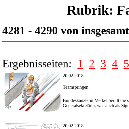
Rubrik: F
4281 - 4290 von insgesam
Ergebnisseiten:
1
2
3
4
20.02.2018
Teamspringen
Bundeskanzlerin Merkel beruft die 
Generalsekretärin, was auch als Sig
20.02.2018