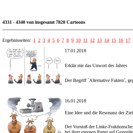
4331 - 4340 von insgesamt 7820 Cartoons
Ergebnisseiten:
1
2
3
4
5
6
7
8
9
10
11
12
13
14
15
16
17
17.01.2018
Erklär mir das Unwort des Jahres
Der Begriff ´Alternative Fakten´, 
16.01.2018
Eine Idee und die Resonanz der Zie
Der Vorstoß der Linke-Fraktionsche
bei ihrer eigenen Partei auf Gegenli