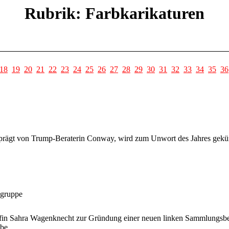
Rubrik: Farbkarikaturen
18
19
20
21
22
23
24
25
26
27
28
29
30
31
32
33
34
35
36
geprägt von Trump-Beraterin Conway, wird zum Unwort des Jahres gekür
lgruppe
fin Sahra Wagenknecht zur Gründung einer neuen linken Sammlungsbewe
ebe.