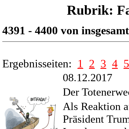
Rubrik: F
4391 - 4400 von insgesam
Ergebnisseiten:
1
2
3
4
08.12.2017
Der Totenerwe
Als Reaktion 
Präsident Trum